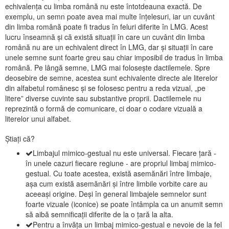
echivalența cu limba română nu este întotdeauna exactă. De
exemplu, un semn poate avea mai multe înțelesuri, iar un cuvânt
din limba română poate fi tradus în feluri diferite în LMG. Acest
lucru înseamnă și că există situații în care un cuvânt din limba
română nu are un echivalent direct în LMG, dar și situații în care
unele semne sunt foarte greu sau chiar imposibil de tradus în limba
română. Pe lângă semne, LMG mai folosește dactilemele. Spre
deosebire de semne, acestea sunt echivalente directe ale literelor
din alfabetul românesc și se folosesc pentru a reda vizual, „pe
litere” diverse cuvinte sau substantive proprii. Dactilemele nu
reprezintă o formă de comunicare, ci doar o codare vizuală a
literelor unui alfabet.
Știați că?
Limbajul mimico-gestual nu este universal. Fiecare țară -
în unele cazuri fiecare regiune - are propriul limbaj mimico-
gestual. Cu toate acestea, există asemănări între limbaje,
așa cum există asemănări și între limbile vorbite care au
aceeași origine. Deși în general limbajele semnelor sunt
foarte vizuale (iconice) se poate întâmpla ca un anumit semn
să aibă semnificații diferite de la o țară la alta.
Pentru a învăța un limbaj mimico-gestual e nevoie de la fel