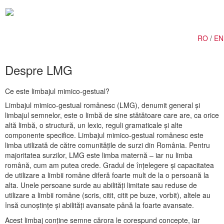
Togg
navig
RO
/
EN
Despre LMG
Ce este limbajul mimico-gestual?
Limbajul mimico-gestual românesc (LMG), denumit general și
limbajul semnelor, este o limbă de sine stătătoare care are, ca orice
altă limbă, o structură, un lexic, reguli gramaticale și alte
componente specifice. Limbajul mimico-gestual românesc este
limba utilizată de către comunitățile de surzi din România. Pentru
majoritatea surzilor, LMG este limba maternă – iar nu limba
română, cum am putea crede. Gradul de înțelegere și capacitatea
de utilizare a limbii române diferă foarte mult de la o persoană la
alta. Unele persoane surde au abilități limitate sau reduse de
utilizare a limbii române (scris, citit, citit pe buze, vorbit), altele au
însă cunoștințe și abilități avansate până la foarte avansate.
Acest limbaj conține semne cărora le corespund concepte, iar