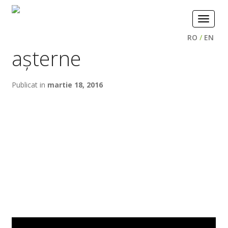
Toggle
navigat
RO
/
EN
așterne
Publicat in
martie 18, 2016