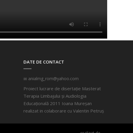
DATE DE CONTACT
anialmg_rom@yahoo.com
Proiect lucrare de disertație Masterat
Terapia Limbajului și Audiologia
Educațională 2011 Ioana Mureșan
realizat in colaborare cu
Valentin Petruș
realizat de