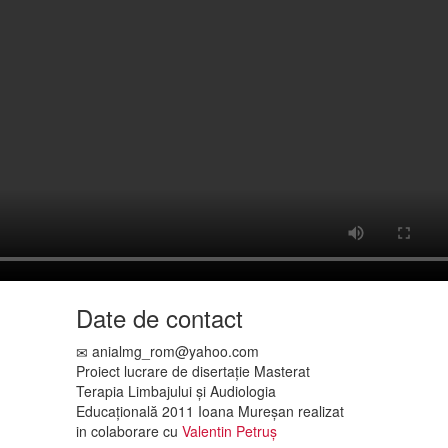
Date de contact
anialmg_rom@yahoo.com
Proiect lucrare de disertație Masterat
Terapia Limbajului și Audiologia
Educațională 2011 Ioana Mureșan realizat
in colaborare cu
Valentin Petruș