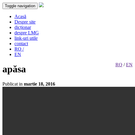
Toggle navigation
Acasă
Despre site
dicționar
despre LMG
link-uri utile
contact
RO /
EN
RO
/
EN
apăsa
Publicat in
martie 18, 2016