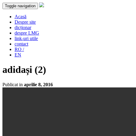
Toggle navigation
Acasă
Despre site
dicționar
despre LMG
link-uri utile
contact
RO /
EN
adidași (2)
Publicat in
aprilie 8, 2016