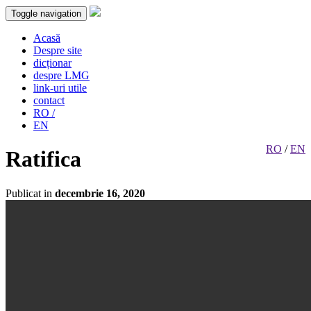
Toggle navigation
Acasă
Despre site
dicționar
despre LMG
link-uri utile
contact
RO /
EN
RO
/
EN
Ratifica
Publicat in
decembrie 16, 2020