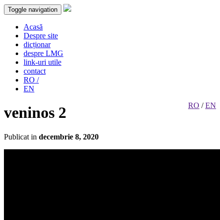
Toggle navigation
Acasă
Despre site
dicționar
despre LMG
link-uri utile
contact
RO /
EN
RO
/
EN
veninos 2
Publicat in
decembrie 8, 2020