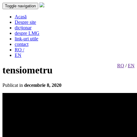
Toggle navigation
Acasă
Despre site
dicționar
despre LMG
link-uri utile
contact
RO /
EN
RO
/
EN
tensiometru
Publicat in
decembrie 8, 2020