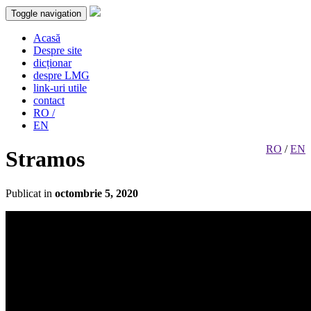
Toggle navigation
Acasă
Despre site
dicționar
despre LMG
link-uri utile
contact
RO /
EN
RO
/
EN
Stramos
Publicat in
octombrie 5, 2020