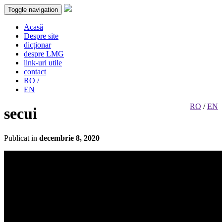
Toggle navigation
Acasă
Despre site
dicționar
despre LMG
link-uri utile
contact
RO /
EN
RO
/
EN
secui
Publicat in
decembrie 8, 2020