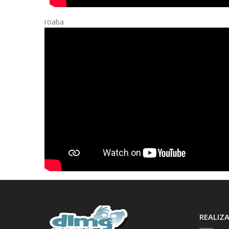
roaba
REALIZA