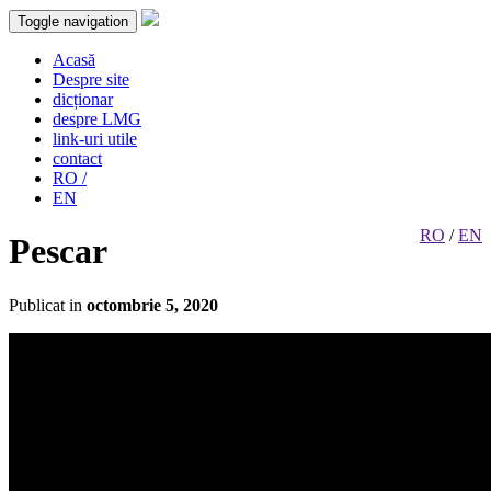
Toggle navigation
Acasă
Despre site
dicționar
despre LMG
link-uri utile
contact
RO /
EN
RO
/
EN
Pescar
Publicat in
octombrie 5, 2020