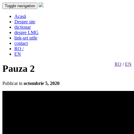
Toggle navigation
Acasă
Despre site
dicționar
despre LMG
link-uri utile
contact
RO /
EN
RO
/
EN
Pauza 2
Publicat in
octombrie 5, 2020