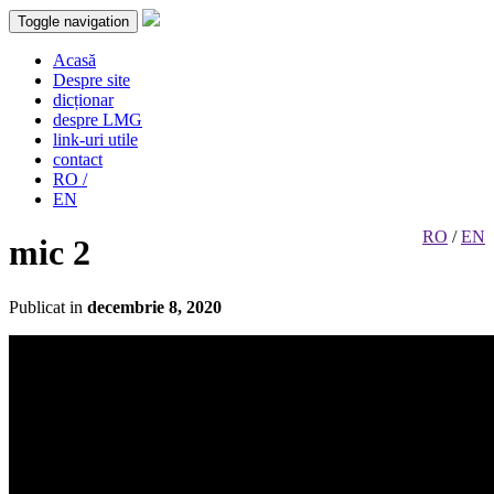
Toggle navigation
Acasă
Despre site
dicționar
despre LMG
link-uri utile
contact
RO /
EN
RO
/
EN
mic 2
Publicat in
decembrie 8, 2020