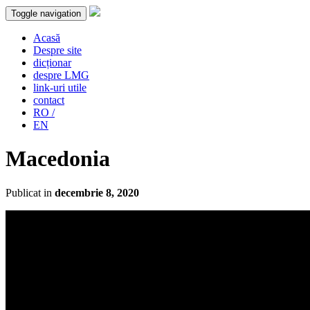
Toggle navigation
Acasă
Despre site
dicționar
despre LMG
link-uri utile
contact
RO /
EN
Macedonia
Publicat in
decembrie 8, 2020