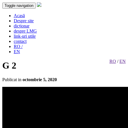
Toggle navigation
Acasă
Despre site
dicționar
despre LMG
link-uri utile
contact
RO /
EN
RO
/
EN
G 2
Publicat in
octombrie 5, 2020