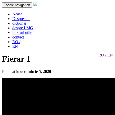
Toggle navigation
Acasă
Despre site
dicționar
despre LMG
link-uri utile
contact
RO /
EN
RO
/
EN
Fierar 1
Publicat in
octombrie 5, 2020