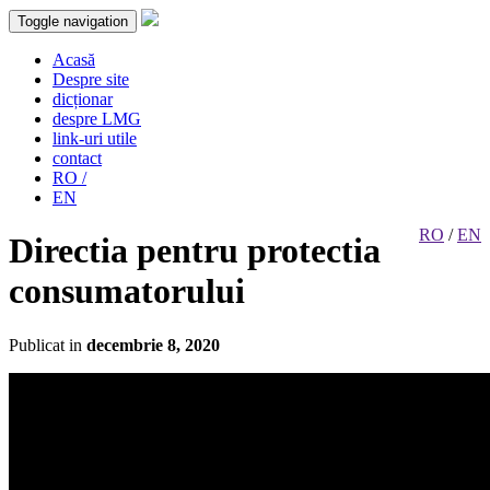
Toggle navigation
Acasă
Despre site
dicționar
despre LMG
link-uri utile
contact
RO /
EN
RO
/
EN
Directia pentru protectia
consumatorului
Publicat in
decembrie 8, 2020