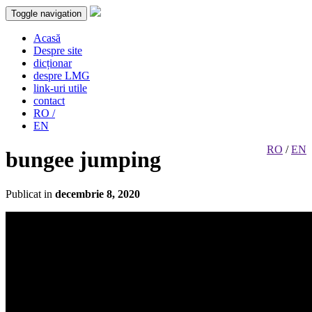
Toggle navigation
Acasă
Despre site
dicționar
despre LMG
link-uri utile
contact
RO /
EN
RO
/
EN
bungee jumping
Publicat in
decembrie 8, 2020