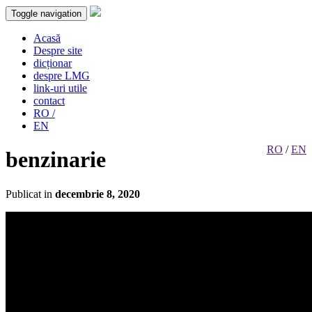
Toggle navigation
Acasă
Despre site
dicționar
despre LMG
link-uri utile
contact
RO /
EN
RO
/
EN
benzinarie
Publicat in
decembrie 8, 2020