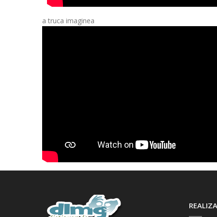
a truca imaginea
REALIZA