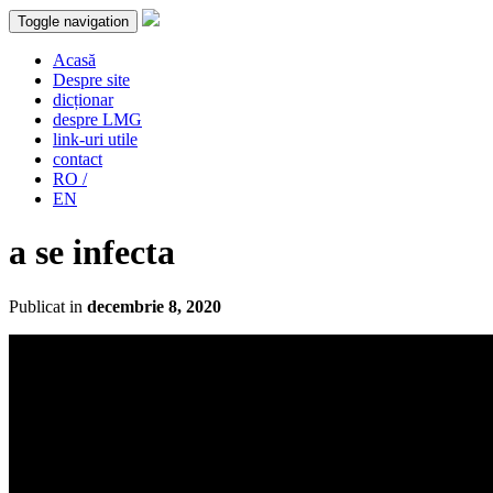
Toggle navigation
Acasă
Despre site
dicționar
despre LMG
link-uri utile
contact
RO /
EN
a se infecta
Publicat in
decembrie 8, 2020