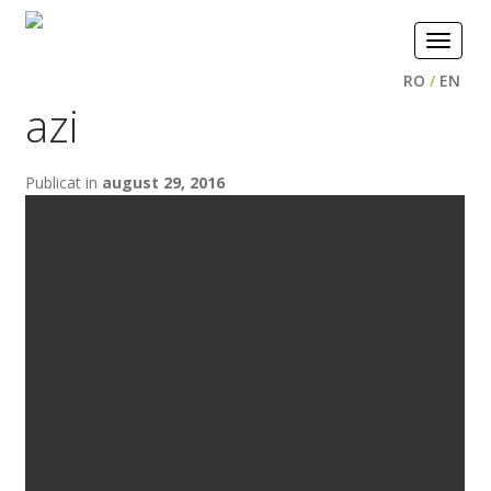
Toggle
navigat
RO
/
EN
azi
Publicat in
august 29, 2016