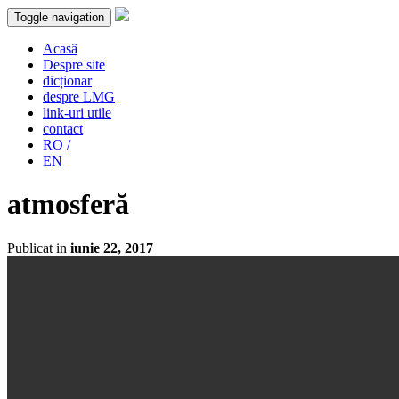
Toggle navigation
Acasă
Despre site
dicționar
despre LMG
link-uri utile
contact
RO /
EN
atmosferă
Publicat in
iunie 22, 2017