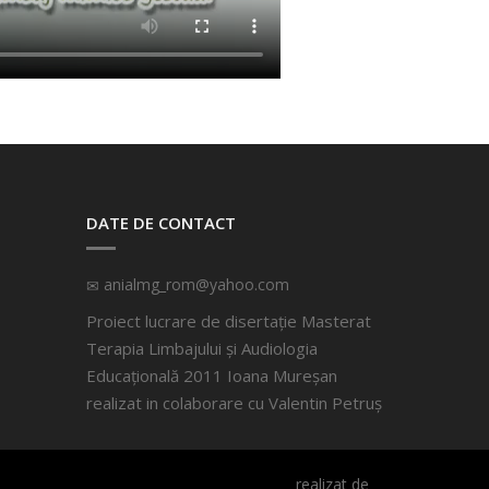
DATE DE CONTACT
anialmg_rom@yahoo.com
Proiect lucrare de disertație Masterat
Terapia Limbajului și Audiologia
Educațională 2011 Ioana Mureșan
realizat in colaborare cu
Valentin Petruș
realizat de