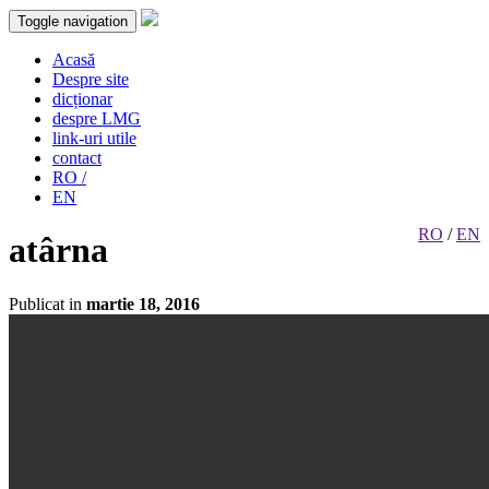
Toggle navigation
Acasă
Despre site
dicționar
despre LMG
link-uri utile
contact
RO /
EN
RO
/
EN
atârna
Publicat in
martie 18, 2016