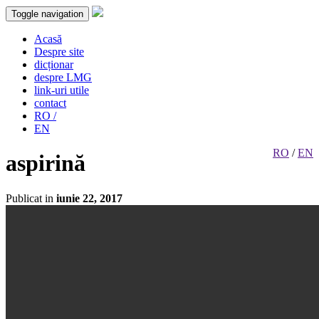
Toggle navigation
Acasă
Despre site
dicționar
despre LMG
link-uri utile
contact
RO /
EN
RO
/
EN
aspirină
Publicat in
iunie 22, 2017