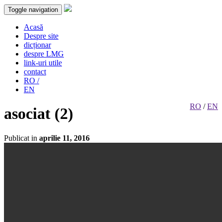
Toggle navigation
Acasă
Despre site
dicționar
despre LMG
link-uri utile
contact
RO /
EN
RO
/
EN
asociat (2)
Publicat in
aprilie 11, 2016