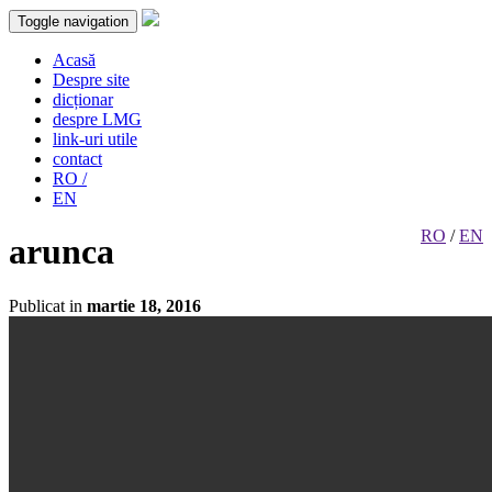
Toggle navigation
Acasă
Despre site
dicționar
despre LMG
link-uri utile
contact
RO /
EN
RO
/
EN
arunca
Publicat in
martie 18, 2016