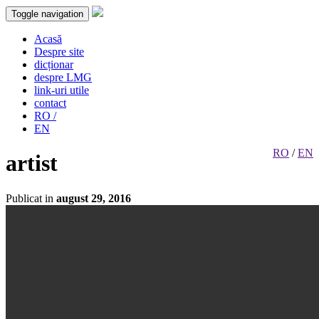
Toggle navigation
Acasă
Despre site
dicționar
despre LMG
link-uri utile
contact
RO /
EN
RO
/
EN
artist
Publicat in
august 29, 2016