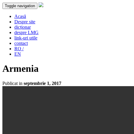
Toggle navigation
Acasă
Despre site
dicționar
despre LMG
link-uri utile
contact
RO /
EN
Armenia
Publicat in
septembrie 1, 2017