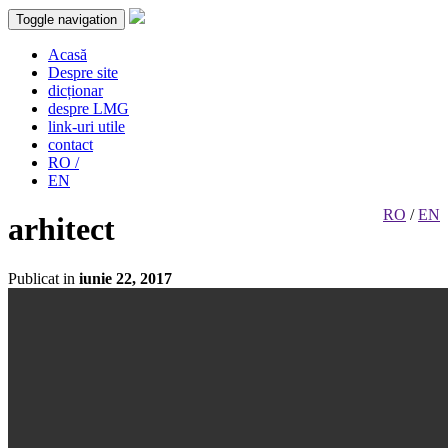
Toggle navigation
Acasă
Despre site
dicționar
despre LMG
link-uri utile
contact
RO /
EN
RO
/
EN
arhitect
Publicat in
iunie 22, 2017