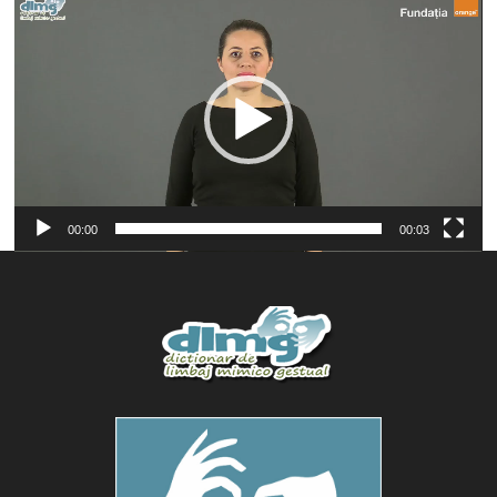
Player
video
00:00
00:03