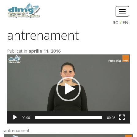
Toggle
navigat
RO
/
EN
antrenament
Publicat in
aprilie 11, 2016
Player
video
00:00
00:03
antrenament