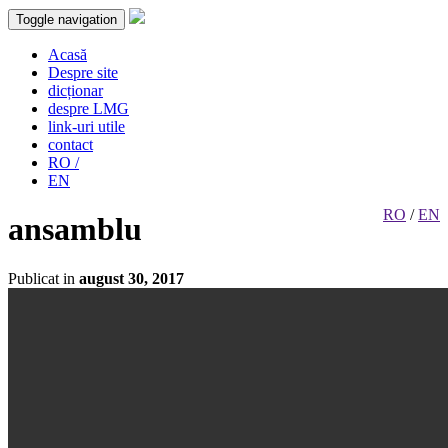
Toggle navigation
Acasă
Despre site
dicționar
despre LMG
link-uri utile
contact
RO /
EN
RO
/
EN
ansamblu
Publicat in
august 30, 2017