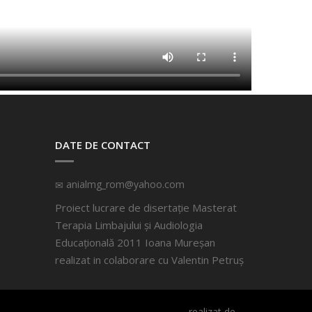
DATE DE CONTACT
anialmg_rom@yahoo.com
Proiect lucrare de disertație Masterat
Terapia Limbajului și Audiologia
Educațională 2011 Ioana Mureșan
realizat in colaborare cu
Valentin Petruș
realizat de