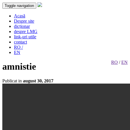
Toggle navigation
Acasă
Despre site
dicționar
despre LMG
link-uri utile
contact
RO /
EN
RO
/
EN
amnistie
Publicat in
august 30, 2017