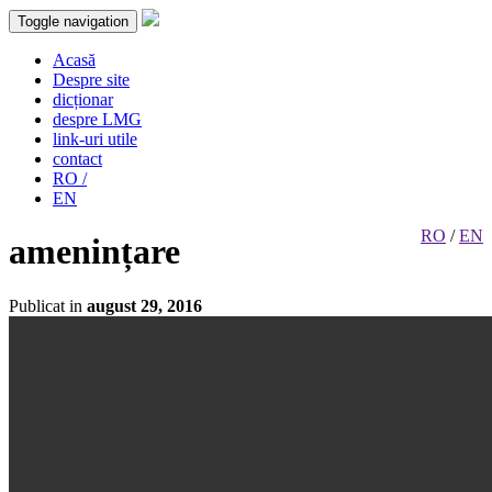
Toggle navigation
Acasă
Despre site
dicționar
despre LMG
link-uri utile
contact
RO /
EN
RO
/
EN
amenințare
Publicat in
august 29, 2016