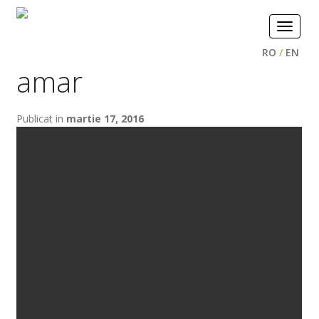
Toggle
navigat
RO
/
EN
amar
Publicat in
martie 17, 2016