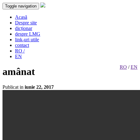
Toggle navigation
Acasă
Despre site
dicționar
despre LMG
link-uri utile
contact
RO /
EN
RO
/
EN
amânat
Publicat in
iunie 22, 2017