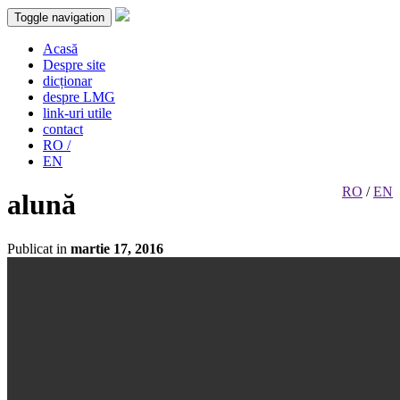
Toggle navigation
Acasă
Despre site
dicționar
despre LMG
link-uri utile
contact
RO /
EN
RO
/
EN
alună
Publicat in
martie 17, 2016