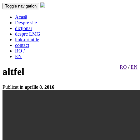
Toggle navigation
Acasă
Despre site
dicționar
despre LMG
link-uri utile
contact
RO /
EN
RO
/
EN
altfel
Publicat in
aprilie 8, 2016