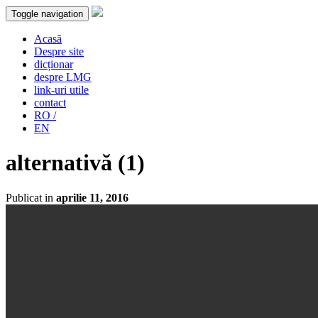
Toggle navigation
Acasă
Despre site
dicționar
despre LMG
link-uri utile
contact
RO /
EN
alternativă (1)
Publicat in
aprilie 11, 2016