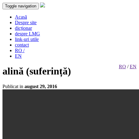
Toggle navigation
Acasă
Despre site
dicționar
despre LMG
link-uri utile
contact
RO /
EN
RO
/
EN
alină (suferință)
Publicat in
august 29, 2016