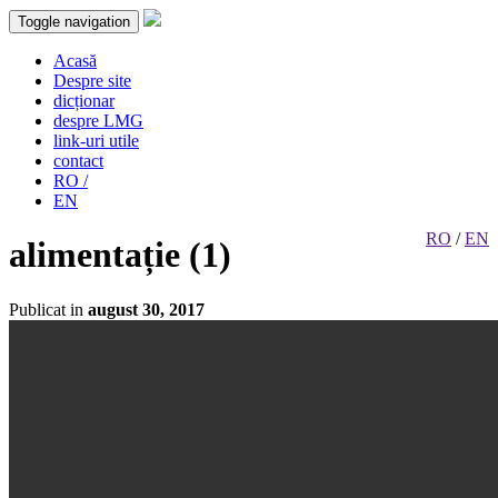
Toggle navigation
Acasă
Despre site
dicționar
despre LMG
link-uri utile
contact
RO /
EN
RO
/
EN
alimentație (1)
Publicat in
august 30, 2017