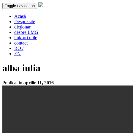
Toggle navigation
Acasă
Despre site
dicționar
despre LMG
link-uri utile
contact
RO /
EN
alba iulia
Publicat in
aprilie 11, 2016