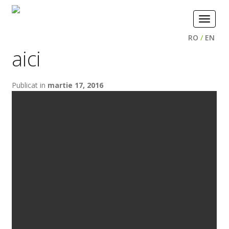
Toggle
navigat
RO
/
EN
aici
Publicat in
martie 17, 2016