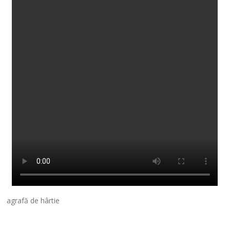
agrafă de hârtie