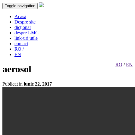
Toggle navigation
Acasă
Despre site
dicționar
despre LMG
link-uri utile
contact
RO /
EN
RO
/
EN
aerosol
Publicat in
iunie 22, 2017