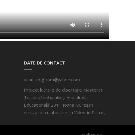
DATE DE CONTACT
anialmg_rom@yahoo.com
Proiect lucrare de disertație Masterat
Terapia Limbajului și Audiologia
Educațională 2011 Ioana Mureșan
realizat in colaborare cu
Valentin Petruș
realizat de